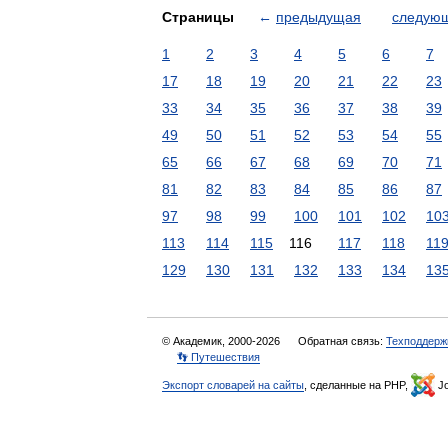
Страницы
←
предыдущая
следую
1
2
3
4
5
6
7
17
18
19
20
21
22
23
33
34
35
36
37
38
39
49
50
51
52
53
54
55
65
66
67
68
69
70
71
81
82
83
84
85
86
87
97
98
99
100
101
102
10
113
114
115
116
117
118
11
129
130
131
132
133
134
13
© Академик, 2000-2026
Обратная связь:
Техподдерж
👣 Путешествия
Экспорт словарей на сайты
, сделанные на PHP,
Jo