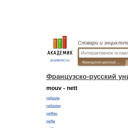
Словари и энциклоп
academic.ru
Французско-русский универсальный словарь
Французско-русский у
mouv - nett
néfaste
néfaster
néffier
nèfle