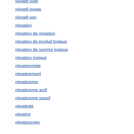
négatif voilé
négatif-image
négatif-son
négation
négation de négation
négation de produit logique
négation de somme logique
négation logique
négationniste
négativement
négativisme
négativisme actif
négativisme passif
négativité
négaton
négatoscope