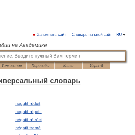
Запомнить сайт
Словарь на свой сайт
RU
едии на Академике
Толкования
Переводы
Книги
Игры ⚽
ниверсальный словарь
négatif réduit
négatif répétif
négatif rétréci
négatif tramé